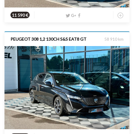
Essence
2009
160 cv
11 590 €
PEUGEOT 308 1,2 130CH S&S EAT8 GT
58 910 km