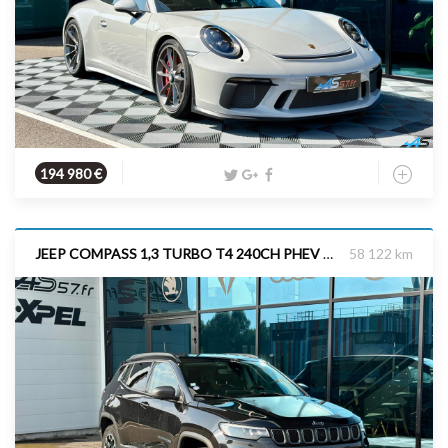
Essence
2018
500 cv
194 980 €
JEEP COMPASS 1,3 TURBO T4 240CH PHEV 4xe TRAILHAWK AT6 eAWD
58 122 km