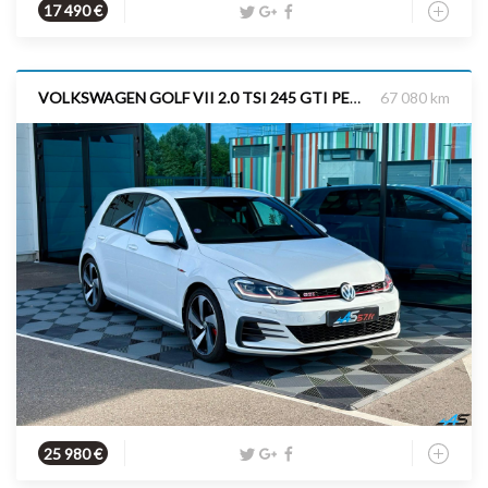
Essence
2022
130 cv
17 490 €
VOLKSWAGEN GOLF VII 2.0 TSI 245 GTI PERFORMANCE DSG7 DYNAUDIO
67 080 km
Essence
2019
245 cv
25 980 €