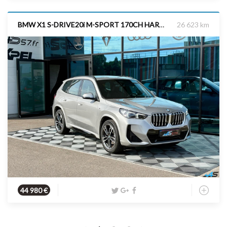
BMW X1 S-DRIVE20i M-SPORT 170CH HARMAN KARDON CAMERA SIEGES ELEC
26 623 km
Essence
2025
170 cv
44 980 €