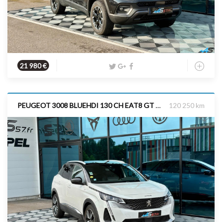
Hybride
2021
240 cv
21 980 €
PEUGEOT 3008 BLUEHDI 130 CH EAT8 GT PACK CAMERA 360 FOCAL
120 250 km