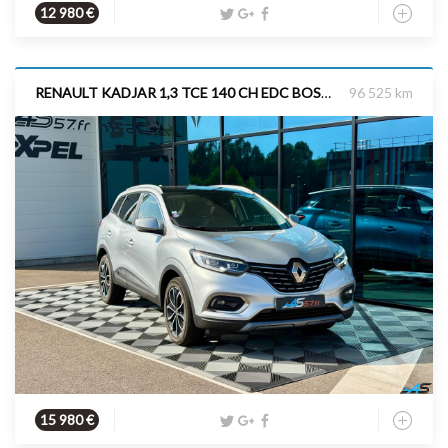
Essence
2021
90 cv
12 980 €
RENAULT KADJAR 1,3 TCE 140 CH EDC BOSE ÉDITION TOIT PANO CAMERA
96 525 km
Essence
2021
140 cv
15 980 €