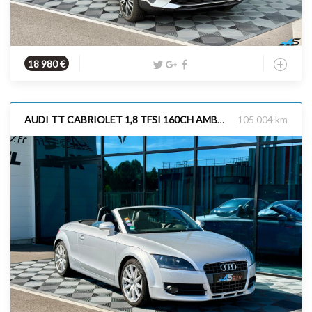
Diesel
2022
130 cv
18 980 €
AUDI TT CABRIOLET 1,8 TFSI 160CH AMBITION
105 004 km