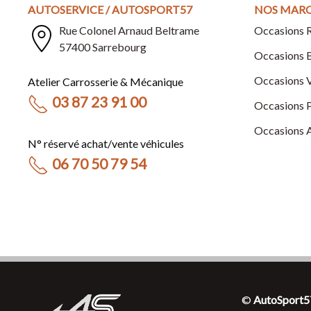
AUTOSERVICE / AUTOSPORT57
NOS MAR
Rue Colonel Arnaud Beltrame
Occasions
57400 Sarrebourg
Occasions
Occasion
Atelier Carrosserie & Mécanique
03 87 23 91 00
Occasions
Occasions
N° réservé achat/vente véhicules
06 70 50 79 54
©
AutoSport5