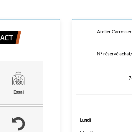
Atelier Carrosse
TACT
N° réservé achat
7
Essai
Lundi