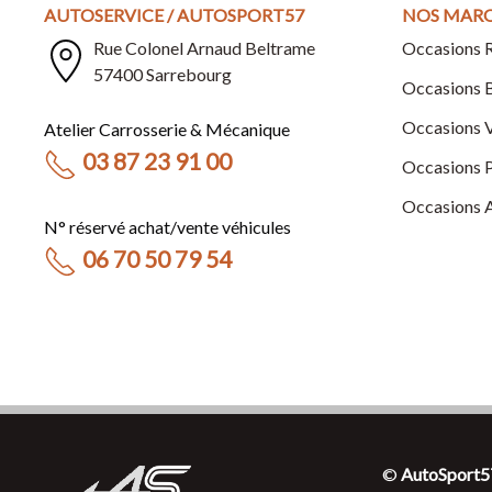
AUTOSERVICE / AUTOSPORT57
NOS MAR
Rue Colonel Arnaud Beltrame
Occasions
57400 Sarrebourg
Occasions
Occasion
Atelier Carrosserie & Mécanique
03 87 23 91 00
Occasions
Occasions
N° réservé achat/vente véhicules
06 70 50 79 54
©
AutoSport5