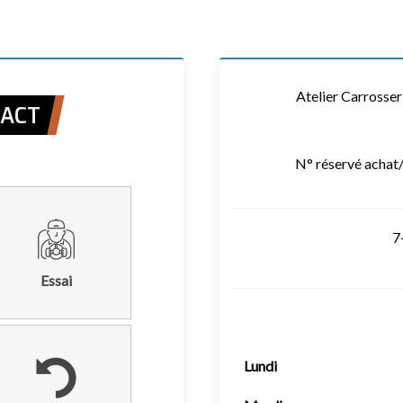
Atelier Carrosse
TACT
N° réservé achat
7
Essai
Lundi